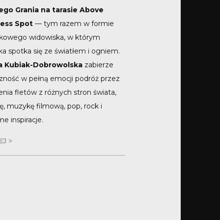
ego Grania na tarasie Above
ess Spot
— tym razem w formie
skowego widowiska, w którym
a spotka się ze światłem i ogniem.
a Kubiak-Dobrowolska
zabierze
czność w pełną emocji podróż przez
nia fletów z różnych stron świata,
ę, muzykę filmową, pop, rock i
ne inspiracje.
J >