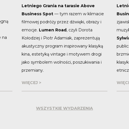
Letniego Grania na tarasie Above
Letni
o
Business Spot
— tym razem w klimacie
Busin
ęgną
filmowej podróży przez dźwięki, obrazy i
zjawi
emocje.
Lumen Road
, czyli Dorota
muzyk
e na
Kołodziej i Piotr Adamiak, zaprezentują
Sylwi
akustyczny program inspirowany klasyką
publi
kina, estetyką vintage i motywem drogi
brzmie
jako symbolem wolności, poszukiwania i
klasyk
przemiany.
etnicz
WIĘCEJ >
WIĘCE
WSZYSTKIE WYDARZENIA