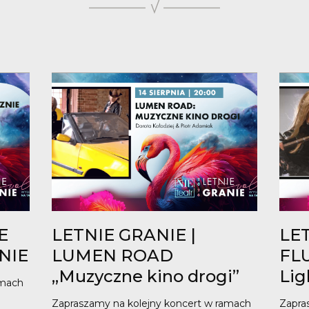
E
LETNIE GRANIE |
LET
NIE
LUMEN ROAD
FL
„Muzyczne kino drogi”
Lig
amach
Zapraszamy na kolejny koncert w ramach
Zapra